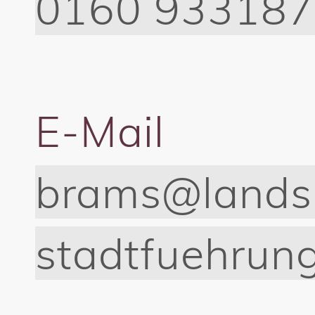
0160 93318
E-Mail
brams@lands
stadtfuehrun